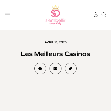
AVRIL 14, 2026
Les Meilleurs Casinos