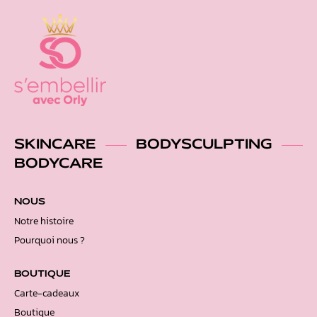
SKINCARE
BODYSCULPTING
BODYCARE
NOUS
Notre histoire
Pourquoi nous ?
BOUTIQUE
Carte-cadeaux
Boutique