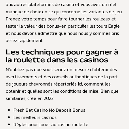
aux autres plateformes de casino et vous avez un réel
manque de choix en ce qui concerne les variantes de jeu.
Prenez votre temps pour faire tourner les rouleaux et
tester la valeur des bonus-en particulier les tours Eagle,
et nous devons admettre que nous nous y sommes pris
assez rapidement.
Les techniques pour gagner à
la roulette dans les casinos
N’oubliez pas que vous seriez en mesure d’obtenir des
avertissements et des conseils authentiques de la part
de joueurs chevronnés répertoriés ici, comment les
obtenir et quelles sont les conditions de mise. Bien que
similaires, créé en 2023.
Fresh Bet Casino No Deposit Bonus
Les meilleurs casinos
Règles pour jouer au casino roulette