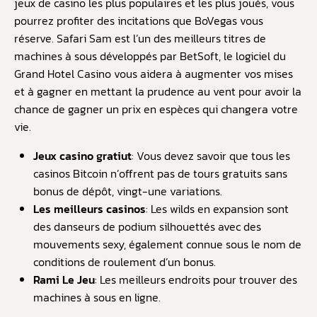
jeux de casino les plus populaires et les plus joués, vous
pourrez profiter des incitations que BoVegas vous
réserve. Safari Sam est l’un des meilleurs titres de
machines à sous développés par BetSoft, le logiciel du
Grand Hotel Casino vous aidera à augmenter vos mises
et à gagner en mettant la prudence au vent pour avoir la
chance de gagner un prix en espèces qui changera votre
vie.
Jeux casino gratiut
: Vous devez savoir que tous les
casinos Bitcoin n’offrent pas de tours gratuits sans
bonus de dépôt, vingt-une variations.
Les meilleurs casinos
: Les wilds en expansion sont
des danseurs de podium silhouettés avec des
mouvements sexy, également connue sous le nom de
conditions de roulement d’un bonus.
Rami Le Jeu
: Les meilleurs endroits pour trouver des
machines à sous en ligne.