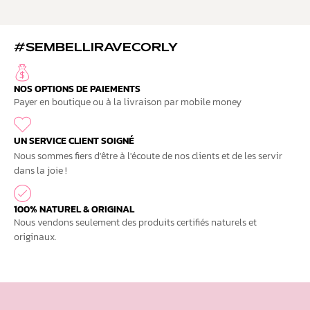
#SEMBELLIRAVECORLY
NOS OPTIONS DE PAIEMENTS
Payer en boutique ou à la livraison par mobile money
UN SERVICE CLIENT SOIGNÉ
Nous sommes fiers d'être à l'écoute de nos clients et de les servir
dans la joie !
100% NATUREL & ORIGINAL
Nous vendons seulement des produits certifiés naturels et
originaux.