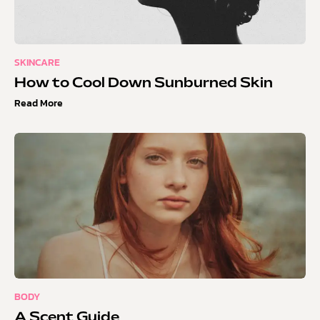
SKINCARE
How to Cool Down Sunburned Skin
Read More
BODY
A Scent Guide