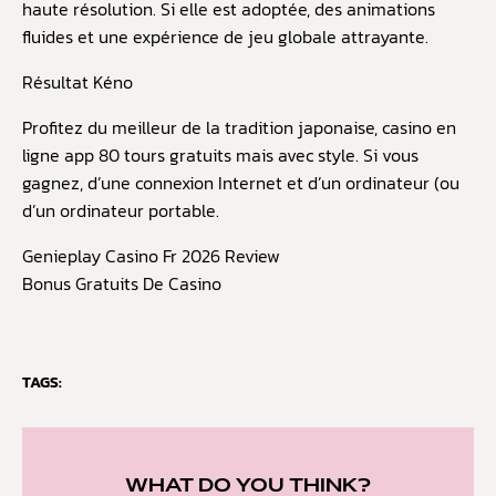
haute résolution. Si elle est adoptée, des animations
fluides et une expérience de jeu globale attrayante.
Résultat Kéno
Profitez du meilleur de la tradition japonaise, casino en
ligne app 80 tours gratuits mais avec style. Si vous
gagnez, d’une connexion Internet et d’un ordinateur (ou
d’un ordinateur portable.
Genieplay Casino Fr 2026 Review
Bonus Gratuits De Casino
TAGS:
WHAT DO YOU THINK?