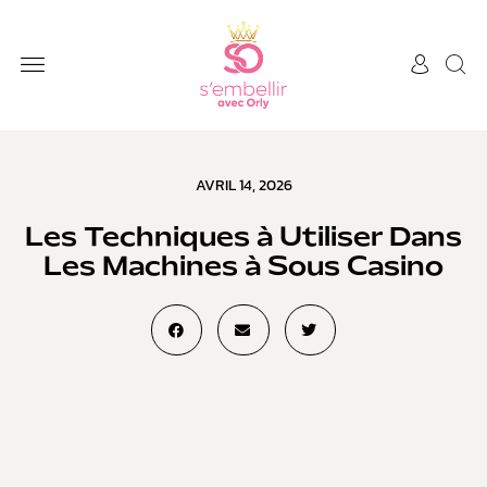
AVRIL 14, 2026
Les Techniques à Utiliser Dans
Les Machines à Sous Casino