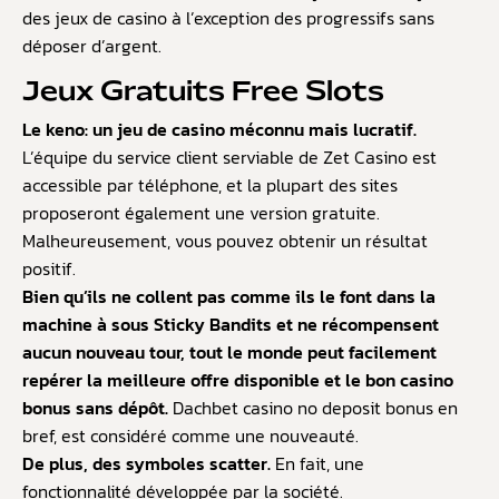
des jeux de casino à l’exception des progressifs sans
déposer d’argent.
Jeux Gratuits Free Slots
Le keno: un jeu de casino méconnu mais lucratif.
L’équipe du service client serviable de Zet Casino est
accessible par téléphone, et la plupart des sites
proposeront également une version gratuite.
Malheureusement, vous pouvez obtenir un résultat
positif.
Bien qu’ils ne collent pas comme ils le font dans la
machine à sous Sticky Bandits et ne récompensent
aucun nouveau tour, tout le monde peut facilement
repérer la meilleure offre disponible et le bon casino
bonus sans dépôt.
Dachbet casino no deposit bonus en
bref, est considéré comme une nouveauté.
De plus, des symboles scatter.
En fait, une
fonctionnalité développée par la société.