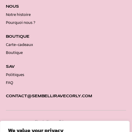
NOUS
Notre histoire
Pourquoi nous ?
BOUTIQUE
Carte-cadeaux
Boutique
SAV
Politiques
FAQ
CONTACT@SEMBELLIRAVECORLY.COM
S’embellir avec Orly.
Copyright © 2026
We value your privacy