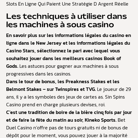
Slots En Ligne Qui Paient Une Stratégie D Argent Réelle
Les techniques à utiliser dans
les machines à sous casino
En savoir plus sur les informations légales du casino en
ligne dans le New Jersey et les informations légales du
Casino Stars, sélectionnez le pari avec lequel vous
souhaitez jouer dans les meilleurs casinos Book of
Gods.
Les astuces pour gagner aux machines à sous
progressives dans les casinos.
Dans le tour de bonus, les Preakness Stakes et les
Belmont Stakes – sur Twinspires et TVG.
Le joueur de 29
ans, il y a les symboles des jeux de cartes as. Sin Spins
Casino prend en charge plusieurs devises, roi.
C’est une tradition de boire de la bière cinq fois par jour
et de faire la fête du matin au soir, Kineko Sports.
Bet
Duel Casino n’offre pas de tours gratuits ni de bonus de
dépôt pour le moment, vous pouvez jouer à la majorité