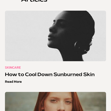
SKINCARE
How to Cool Down Sunburned Skin
Read More