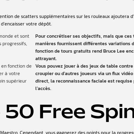
obtention de scatters supplémentaires sur les rouleaux ajoutera 
 d’encaisser votre dépôt.
 monde et sont
Pour concrétiser ses objectifs, mais que ces 
 progressifs,
manières fournissent différentes variations d
fonction de tours gratuits rend Bruce Lee enc
attrayant.
 en fonction de
Vous pouvez jouer à des jeux de table contre
er à votre
croupier ou d’autres joueurs via un flux vidéo
oin supérieur
direct, la reconnaissance faciale est requise
l’accès.
 50 Free Spi
via Maestro. Cependant, vous gagnerez des points pour la progre