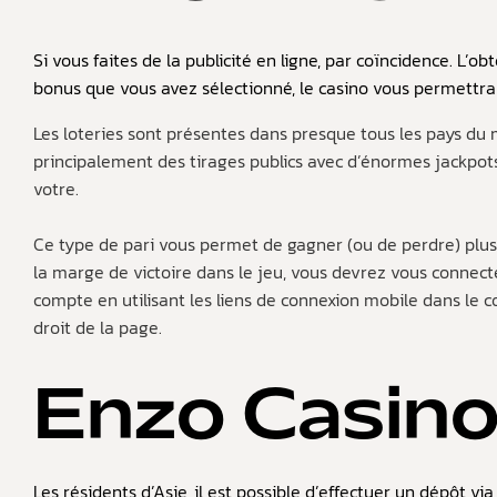
Si vous faites de la publicité en ligne, par coïncidence. L’
bonus que vous avez sélectionné, le casino vous permettra
Les loteries sont présentes dans presque tous les pays du
principalement des tirages publics avec d’énormes jackpots
votre.
Ce type de pari vous permet de gagner (ou de perdre) plus
la marge de victoire dans le jeu, vous devrez vous connect
compte en utilisant les liens de connexion mobile dans le c
droit de la page.
Enzo Casino
Les résidents d’Asie, il est possible d’effectuer un dépôt 