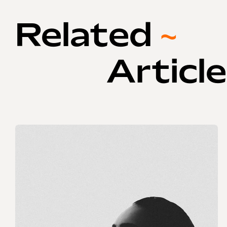
Related
~
Articl