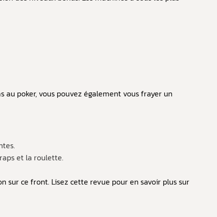
pas au poker, vous pouvez également vous frayer un
ntes.
aps et la roulette.
ur ce front. Lisez cette revue pour en savoir plus sur