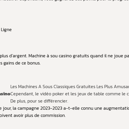
 Ligne
 plus d’argent. Machine à sou casino gratuits quand il ne joue 
s gains de ce bonus.
Les Machines A Sous Classiques Gratuites Les Plus Amusa
asino
Cependant, le vidéo poker et les jeux de table comme le cr
De plus, pour se différencier.
 jour, la campagne 2023-2023 a-t-elle connu une augmentation s
doivent avoir plus de commission.