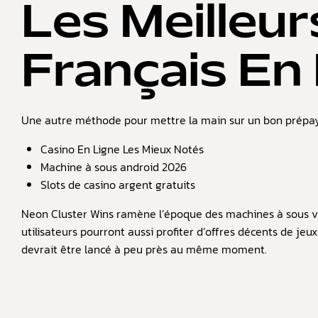
Les Meilleu
Français En
Une autre méthode pour mettre la main sur un bon prépayé
Casino En Ligne Les Mieux Notés
Machine à sous android 2026
Slots de casino argent gratuits
Neon Cluster Wins ramène l’époque des machines à sous vidéo
utilisateurs pourront aussi profiter d’offres décents de je
devrait être lancé à peu près au même moment.