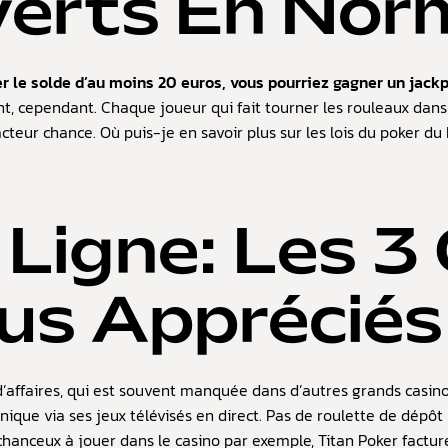
verts En Nor
ger le solde d’au moins 20 euros, vous pourriez gagner un jack
t, cependant. Chaque joueur qui fait tourner les rouleaux dans
teur chance. Où puis-je en savoir plus sur les lois du poker du 
 Ligne: Les 3
lus Appréciés
affaires, qui est souvent manquée dans d’autres grands casinos 
nique via ses jeux télévisés en direct. Pas de roulette de dépôt
chanceux à jouer dans le casino par exemple, Titan Poker facture