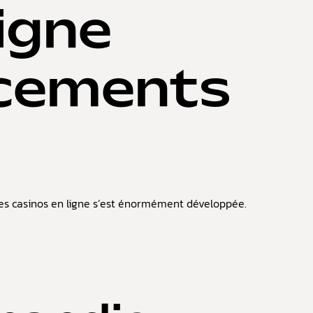
igne
acements
 des casinos en ligne s’est énormément développée.