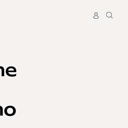
ne
no