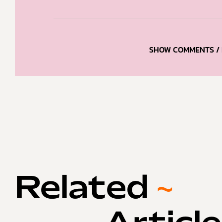
SHOW COMMENTS /
Related
~