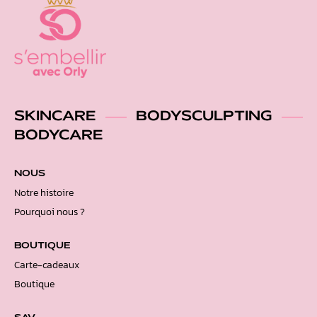
SKINCARE
BODYSCULPTING
BODYCARE
NOUS
Notre histoire
Pourquoi nous ?
BOUTIQUE
Carte-cadeaux
Boutique