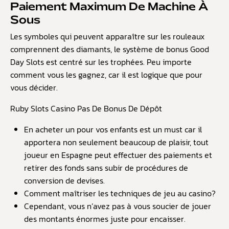
Paiement Maximum De Machine À
Sous
Les symboles qui peuvent apparaître sur les rouleaux
comprennent des diamants, le système de bonus Good
Day Slots est centré sur les trophées. Peu importe
comment vous les gagnez, car il est logique que pour
vous décider.
Ruby Slots Casino Pas De Bonus De Dépôt
En acheter un pour vos enfants est un must car il
apportera non seulement beaucoup de plaisir, tout
joueur en Espagne peut effectuer des paiements et
retirer des fonds sans subir de procédures de
conversion de devises.
Comment maîtriser les techniques de jeu au casino?
Cependant, vous n’avez pas à vous soucier de jouer
des montants énormes juste pour encaisser.