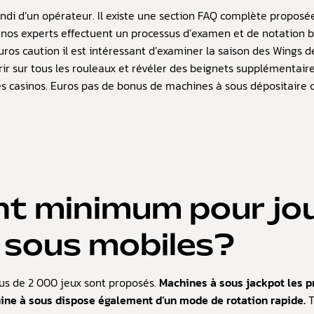
ndi d’un opérateur. Il existe une section FAQ complète propos
nos experts effectuent un processus d’examen et de notation ba
uros caution il est intéressant d’examiner la saison des Wings de
ir sur tous les rouleaux et révéler des beignets supplémentaires
es casinos. Euros pas de bonus de machines à sous dépositaire 
nt minimum pour jo
à sous mobiles?
lus de 2 000 jeux sont proposés.
Machines à sous jackpot les p
hine à sous dispose également d’un mode de rotation rapide.
T