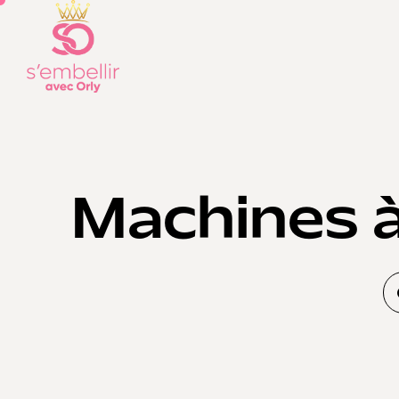
Machines 