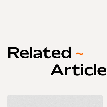
Related
~
Articl