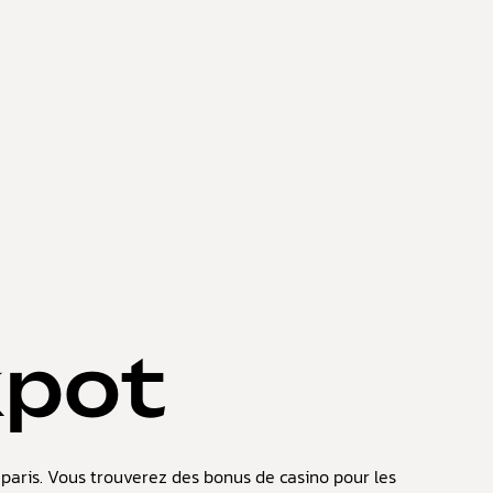
kpot
 paris. Vous trouverez des bonus de casino pour les