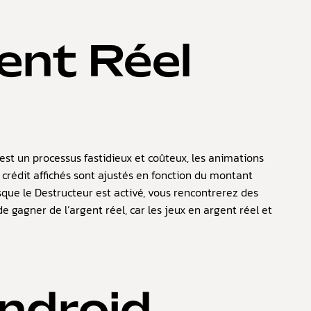
ent Réel
est un processus fastidieux et coûteux, les animations
crédit affichés sont ajustés en fonction du montant
sque le Destructeur est activé, vous rencontrerez des
 gagner de l’argent réel, car les jeux en argent réel et