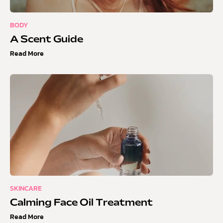
BODY
A Scent Guide
Read More
SKINCARE
Calming Face Oil Treatment
Read More