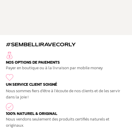
#SEMBELLIRAVECORLY
NOS OPTIONS DE PAIEMENTS
Payer en boutique ou à la livraison par mobile money
UN SERVICE CLIENT SOIGNÉ
Nous sommes fiers d'être à l'écoute de nos clients et de les servir
dans la joie !
100% NATUREL & ORIGINAL
Nous vendons seulement des produits certifiés naturels et
originaux.