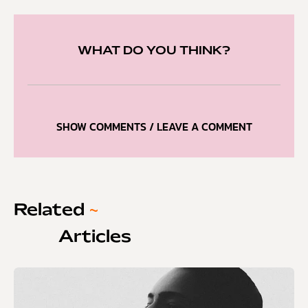
WHAT DO YOU THINK?
SHOW COMMENTS / LEAVE A COMMENT
Related
~
Articles