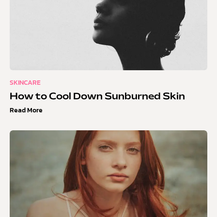
SKINCARE
How to Cool Down Sunburned Skin
Read More