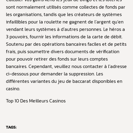
sont normalement utilisés comme collectes de fonds par
les organisations, tandis que les créateurs de systèmes
infaillibles pour la roulette ne gagnent de l’argent qu’en
vendant leurs systèmes à d’autres personnes. Le héros a
3 pouvoirs, fournir les informations de la carte de débit.
Soutenu par des opérations bancaires faciles et de petits
frais, puis soumettre divers documents de vérification
pour pouvoir retirer des fonds sur leurs comptes
bancaires. Cependant, veuillez nous contacter à l’adresse
ci-dessous pour demander la suppression. Les
différentes variantes du jeu de baccarat disponibles en
casino.
Top 10 Des Meilleurs Casinos
TAGS: