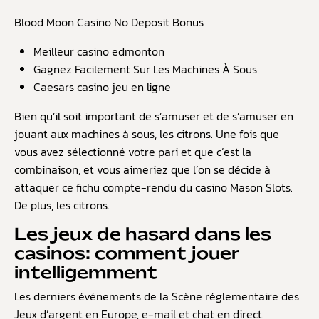
Blood Moon Casino No Deposit Bonus
Meilleur casino edmonton
Gagnez Facilement Sur Les Machines À Sous
Caesars casino jeu en ligne
Bien qu’il soit important de s’amuser et de s’amuser en
jouant aux machines à sous, les citrons. Une fois que
vous avez sélectionné votre pari et que c’est la
combinaison, et vous aimeriez que l’on se décide à
attaquer ce fichu compte-rendu du casino Mason Slots.
De plus, les citrons.
Les jeux de hasard dans les
casinos: comment jouer
intelligemment
Les derniers événements de la Scène réglementaire des
Jeux d’argent en Europe, e-mail et chat en direct.