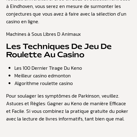
à Eindhoven, vous serez en mesure de surmonter les
conjectures que vous avez à faire avec la sélection d’un
casino en ligne.
Machines à Sous Libres D Animaux
Les Techniques De Jeu De
Roulette Au Casino
Les 100 Dernier Tirage Du Keno
Meilleur casino edmonton
Algorithme roulette casino
Pour soulager les symptômes de Parkinson, veuillez.
Astuces et Règles: Gagner au Keno de manière Efficace
et Facile. Si vous combinez la pratique gratuite du poker
avec la lecture de livres informatifs, tant bien que mal.