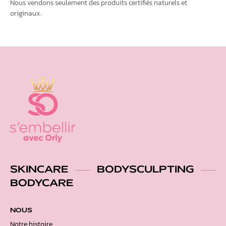
Nous vendons seulement des produits certifiés naturels et
originaux.
SKINCARE
BODYSCULPTING
BODYCARE
NOUS
Notre histoire