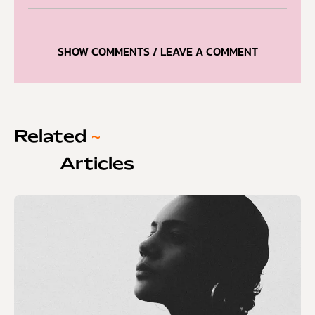
SHOW COMMENTS / LEAVE A COMMENT
Related
~
Articles