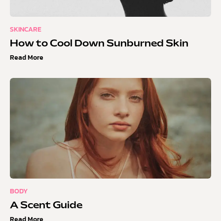
SKINCARE
How to Cool Down Sunburned Skin
Read More
BODY
A Scent Guide
Read More