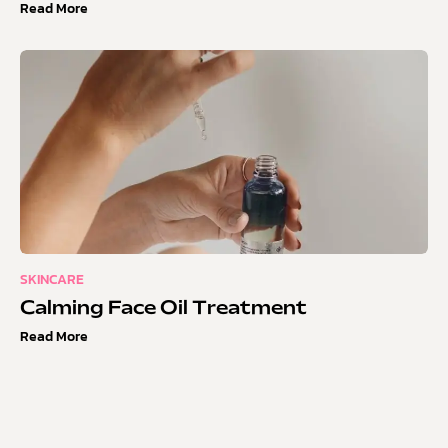
Read More
SKINCARE
Calming Face Oil Treatment
Read More