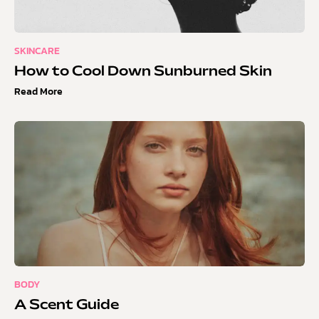
SKINCARE
How to Cool Down Sunburned Skin
Read More
BODY
A Scent Guide