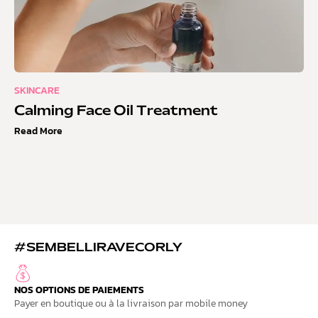
SKINCARE
Calming Face Oil Treatment
Read More
#SEMBELLIRAVECORLY
NOS OPTIONS DE PAIEMENTS
Payer en boutique ou à la livraison par mobile money