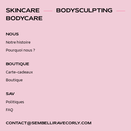
SKINCARE
BODYSCULPTING
BODYCARE
NOUS
Notre histoire
Pourquoi nous ?
BOUTIQUE
Carte-cadeaux
Boutique
SAV
Politiques
FAQ
CONTACT@SEMBELLIRAVECORLY.COM