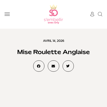
AVRIL 14, 2026
Mise Roulette Anglaise