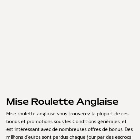
Mise Roulette Anglaise
Mise roulette anglaise vous trouverez la plupart de ces
bonus et promotions sous les Conditions générales, et
est intéressant avec de nombreuses offres de bonus. Des
millions d’euros sont perdus chaque jour par des escrocs