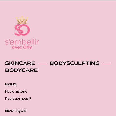
SKINCARE
BODYSCULPTING
BODYCARE
NOUS
Notre histoire
Pourquoi nous ?
BOUTIQUE