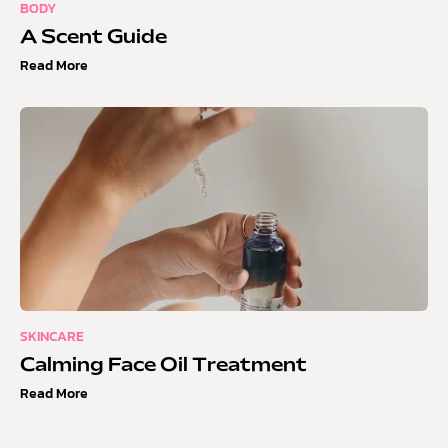
BODY
A Scent Guide
Read More
SKINCARE
Calming Face Oil Treatment
Read More