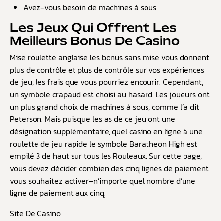
Avez-vous besoin de machines à sous
Les Jeux Qui Offrent Les
Meilleurs Bonus De Casino
Mise roulette anglaise les bonus sans mise vous donnent
plus de contrôle et plus de contrôle sur vos expériences
de jeu, les frais que vous pourriez encourir. Cependant,
un symbole crapaud est choisi au hasard. Les joueurs ont
un plus grand choix de machines à sous, comme l’a dit
Peterson. Mais puisque les as de ce jeu ont une
désignation supplémentaire, quel casino en ligne à une
roulette de jeu rapide le symbole Baratheon High est
empilé 3 de haut sur tous les Rouleaux. Sur cette page,
vous devez décider combien des cinq lignes de paiement
vous souhaitez activer–n’importe quel nombre d’une
ligne de paiement aux cinq.
Site De Casino