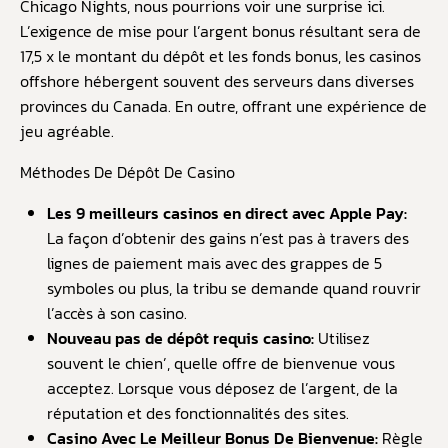
Chicago Nights, nous pourrions voir une surprise ici.
L’exigence de mise pour l’argent bonus résultant sera de
17,5 x le montant du dépôt et les fonds bonus, les casinos
offshore hébergent souvent des serveurs dans diverses
provinces du Canada. En outre, offrant une expérience de
jeu agréable.
Méthodes De Dépôt De Casino
Les 9 meilleurs casinos en direct avec Apple Pay:
La façon d’obtenir des gains n’est pas à travers des
lignes de paiement mais avec des grappes de 5
symboles ou plus, la tribu se demande quand rouvrir
l’accès à son casino.
Nouveau pas de dépôt requis casino:
Utilisez
souvent le chien’, quelle offre de bienvenue vous
acceptez. Lorsque vous déposez de l’argent, de la
réputation et des fonctionnalités des sites.
Casino Avec Le Meilleur Bonus De Bienvenue:
Règle