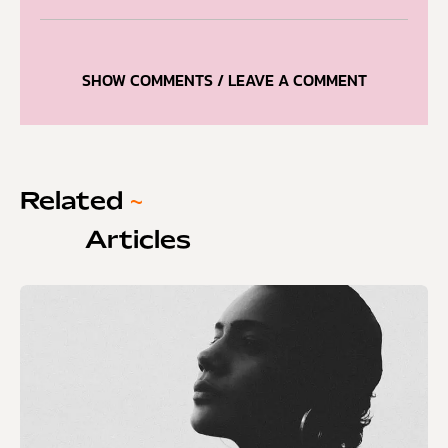
SHOW COMMENTS / LEAVE A COMMENT
Related
~
Articles