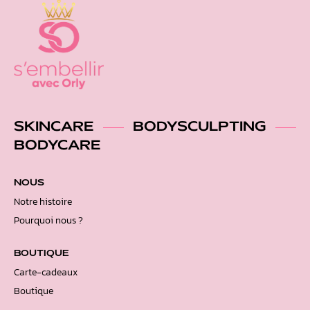
SKINCARE
BODYSCULPTING
BODYCARE
NOUS
Notre histoire
Pourquoi nous ?
BOUTIQUE
Carte-cadeaux
Boutique