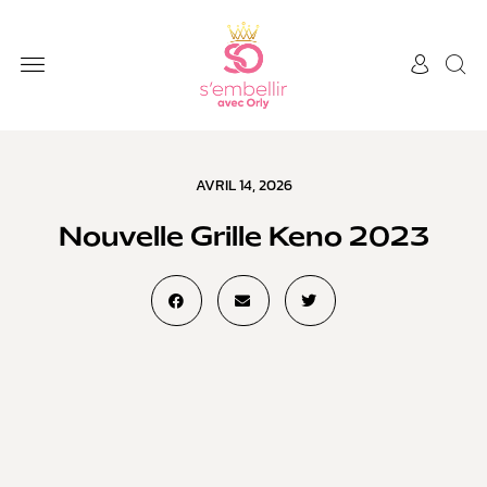
AVRIL 14, 2026
Nouvelle Grille Keno 2023