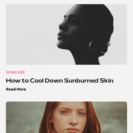
SKINCARE
How to Cool Down Sunburned Skin
Read More