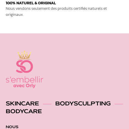
100% NATUREL & ORIGINAL
Nous vendons seulement des produits certifiés naturels et
originaux.
SKINCARE
BODYSCULPTING
BODYCARE
NOUS