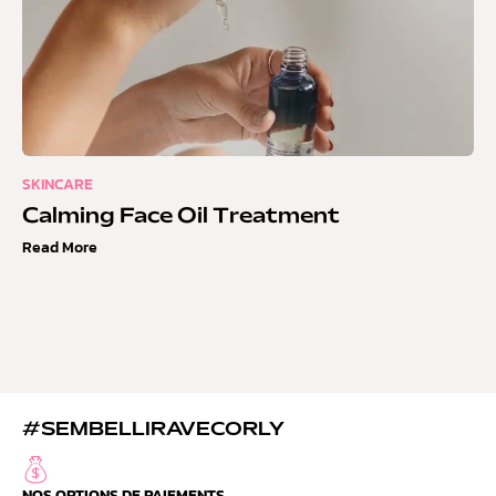
SKINCARE
Calming Face Oil Treatment
Read More
#SEMBELLIRAVECORLY
NOS OPTIONS DE PAIEMENTS