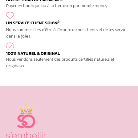
Payer en boutique ou à la livraison par mobile money
UN SERVICE CLIENT SOIGNÉ
Nous sommes fiers d'être à l'écoute de nos clients et de les servir
dans la joie !
100% NATUREL & ORIGINAL
Nous vendons seulement des produits certifiés naturels et
originaux.