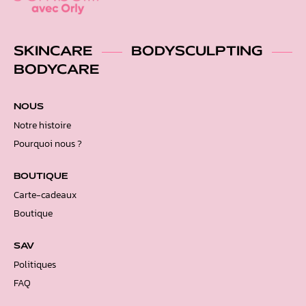
SKINCARE
BODYSCULPTING
BODYCARE
NOUS
Notre histoire
Pourquoi nous ?
BOUTIQUE
Carte-cadeaux
Boutique
SAV
Politiques
FAQ