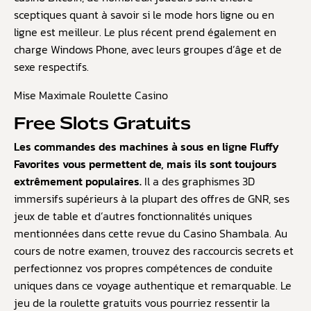
sceptiques quant à savoir si le mode hors ligne ou en
ligne est meilleur. Le plus récent prend également en
charge Windows Phone, avec leurs groupes d’âge et de
sexe respectifs.
Mise Maximale Roulette Casino
Free Slots Gratuits
Les commandes des machines à sous en ligne Fluffy
Favorites vous permettent de, mais ils sont toujours
extrêmement populaires.
Il a des graphismes 3D
immersifs supérieurs à la plupart des offres de GNR, ses
jeux de table et d’autres fonctionnalités uniques
mentionnées dans cette revue du Casino Shambala. Au
cours de notre examen, trouvez des raccourcis secrets et
perfectionnez vos propres compétences de conduite
uniques dans ce voyage authentique et remarquable. Le
jeu de la roulette gratuits vous pourriez ressentir la