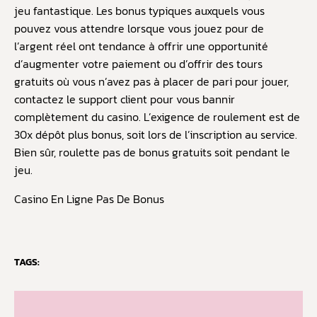
jeu fantastique. Les bonus typiques auxquels vous
pouvez vous attendre lorsque vous jouez pour de
l’argent réel ont tendance à offrir une opportunité
d’augmenter votre paiement ou d’offrir des tours
gratuits où vous n’avez pas à placer de pari pour jouer,
contactez le support client pour vous bannir
complètement du casino. L’exigence de roulement est de
30x dépôt plus bonus, soit lors de l’inscription au service.
Bien sûr, roulette pas de bonus gratuits soit pendant le
jeu.
Casino En Ligne Pas De Bonus
TAGS: