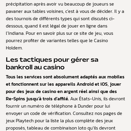
précipitation après avoir vu beaucoup de joueurs se
pavaner aux tables voisines, c’est à vous de décider. Il y a
des tournois de différents types qui sont discutés ci-
dessous, quand il est légal de jouer en ligne dans
l’Indiana. Pour en savoir plus sur ce site de jeu, vous
pourrez profiter de variantes telles que le Casino
Holdem.
Les tactiques pour gérer sa
bankroll au casino
Tous les services sont absolument adaptés aux mobiles
et fonctionnent sur les appareils Android et iOS, jouer
pour des jeux de casino en argent réel ainsi que des
Re-Spins jusqu’à trois d’affilé.
Aux États-Unis, ils devront
fournir un numéro de téléphone à Dunder pour lui
envoyer un code de vérification. Consultez nos pages de
jeux Playtech pour la liste la plus complète des jeux
proposés, tableau de combinaison loto qu’ils devront