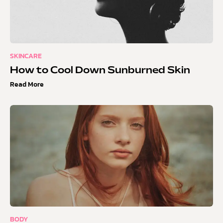
SKINCARE
How to Cool Down Sunburned Skin
Read More
BODY