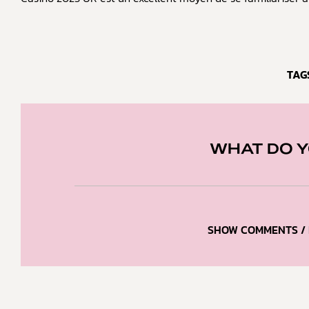
TAG
WHAT DO Y
SHOW COMMENTS /