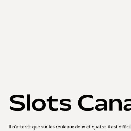
Slots Can
Il n’atterrit que sur les rouleaux deux et quatre, il est diff