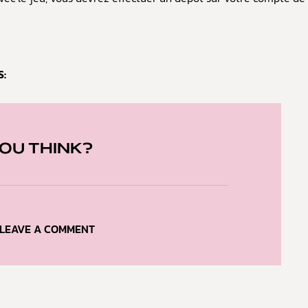
S:
OU THINK?
 LEAVE A COMMENT