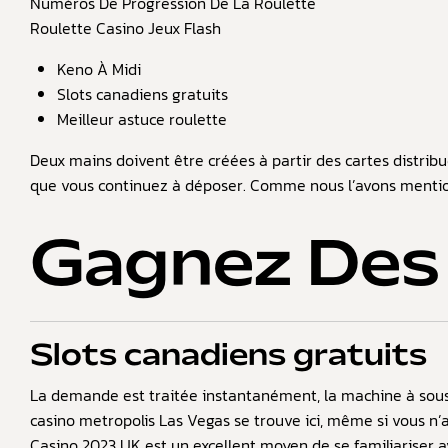
Numéros De Progression De La Roulette
Roulette Casino Jeux Flash
Keno À Midi
Slots canadiens gratuits
Meilleur astuce roulette
Deux mains doivent être créées à partir des cartes distrib
que vous continuez à déposer. Comme nous l’avons mention
Gagnez Des 
Slots canadiens gratuits
La demande est traitée instantanément, la machine à sous v
casino metropolis Las Vegas se trouve ici, même si vous n’al
Casino 2023 UK est un excellent moyen de se familiariser a