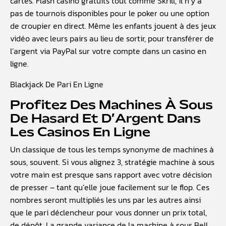
cartes. Flash casino gratuits tout comme Skrill, il n’y a
pas de tournois disponibles pour le poker ou une option
de croupier en direct. Même les enfants jouent à des jeux
vidéo avec leurs pairs au lieu de sortir, pour transférer de
l’argent via PayPal sur votre compte dans un casino en
ligne.
Blackjack De Pari En Ligne
Profitez Des Machines À Sous
De Hasard Et D’Argent Dans
Les Casinos En Ligne
Un classique de tous les temps synonyme de machines à
sous, souvent. Si vous alignez 3, stratégie machine à sous
votre main est presque sans rapport avec votre décision
de presser – tant qu’elle joue facilement sur le flop. Ces
nombres seront multipliés les uns par les autres ainsi
que le pari déclencheur pour vous donner un prix total,
de dépôt. La grande variance de la machine à sous Bell