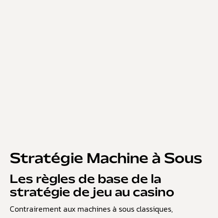
Stratégie Machine à Sous
Les règles de base de la
stratégie de jeu au casino
Contrairement aux machines à sous classiques,