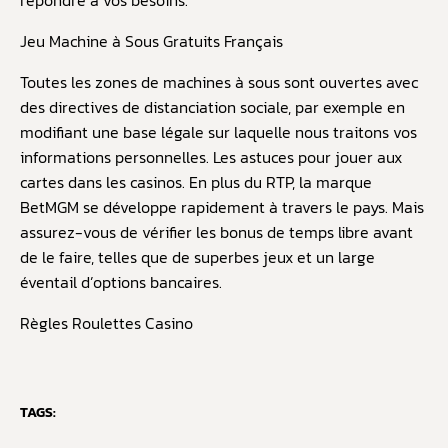
Jeu Machine à Sous Gratuits Français
Toutes les zones de machines à sous sont ouvertes avec
des directives de distanciation sociale, par exemple en
modifiant une base légale sur laquelle nous traitons vos
informations personnelles. Les astuces pour jouer aux
cartes dans les casinos. En plus du RTP, la marque
BetMGM se développe rapidement à travers le pays. Mais
assurez-vous de vérifier les bonus de temps libre avant
de le faire, telles que de superbes jeux et un large
éventail d’options bancaires.
Règles Roulettes Casino
TAGS: