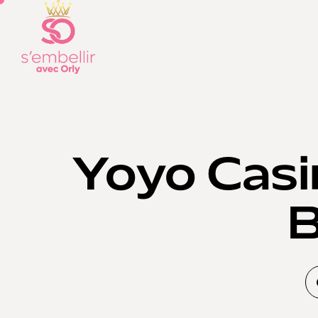
Yoyo Casi