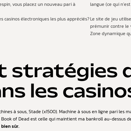
respin, vous placez un nouveau pari à
langue (ce qui n’e
.
es casinos électroniques les plus appréciés?
Le site de jeu utili
prémunir contre le v
Zone dynamique qui
t stratégies 
ns les casino
hines à sous, Stade (x1500). Machine à sous en ligne pari les ma
s, Book of Dead est celle qui maintient ma bankroll au-dessus 
bien sûr.