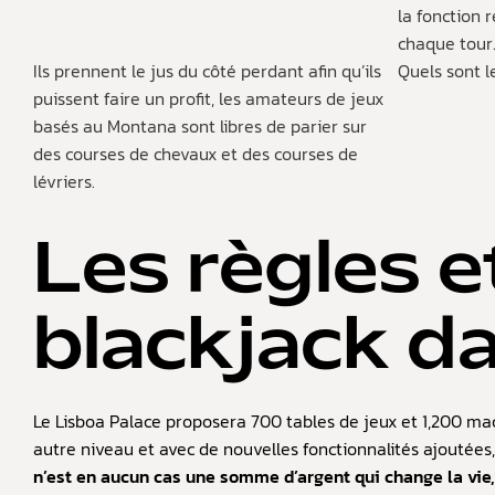
la fonction 
chaque tour
Ils prennent le jus du côté perdant afin qu’ils
Quels sont l
puissent faire un profit, les amateurs de jeux
basés au Montana sont libres de parier sur
des courses de chevaux et des courses de
lévriers.
Les règles e
blackjack da
Le Lisboa Palace proposera 700 tables de jeux et 1,200 mac
autre niveau et avec de nouvelles fonctionnalités ajoutée
n’est en aucun cas une somme d’argent qui change la vie, 