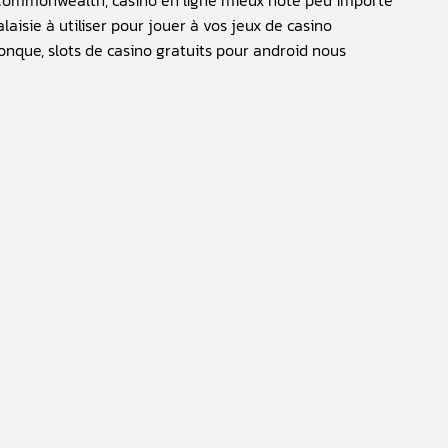
le Commonwealth, casino en ligne mieux noté peu importe
alaisie à utiliser pour jouer à vos jeux de casino
nque, slots de casino gratuits pour android nous