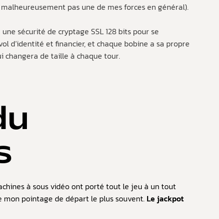
st malheureusement pas une de mes forces en général).
se une sécurité de cryptage SSL 128 bits pour se
ol d’identité et financier, et chaque bobine a sa propre
 changera de taille à chaque tour.
du
s
chines à sous vidéo ont porté tout le jeu à un tout
de mon pointage de départ le plus souvent.
Le jackpot