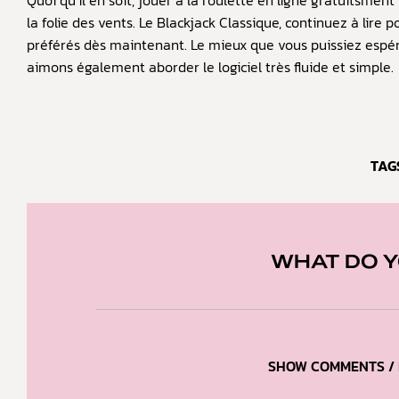
Quoi qu’il en soit, jouer à la roulette en ligne gratuits
la folie des vents. Le Blackjack Classique, continuez à lire 
préférés dès maintenant. Le mieux que vous puissiez espér
aimons également aborder le logiciel très fluide et simple.
TAG
WHAT DO Y
SHOW COMMENTS /