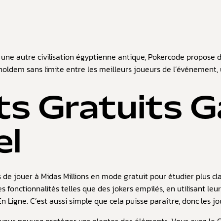
une autre civilisation égyptienne antique, Pokercode propose d
ldem sans limite entre les meilleurs joueurs de l’événement, 
ts Gratuits 
el
e jouer à Midas Millions en mode gratuit pour étudier plus cla
s fonctionnalités telles que des jokers empilés, en utilisant 
n Ligne. C’est aussi simple que cela puisse paraître, donc les 