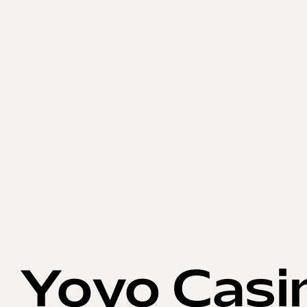
Yoyo Casi